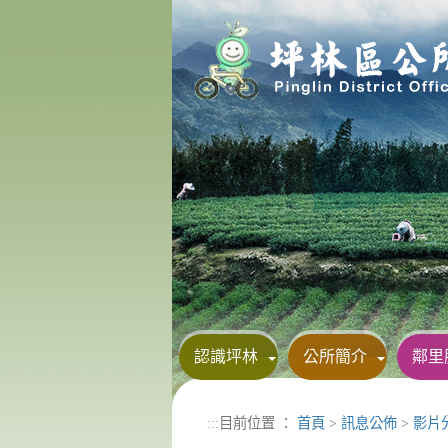
進入內容區塊
認識坪林
公所簡介
鄰里
:::
目前位置 ：
首頁
>
訊息公佈
>
影片