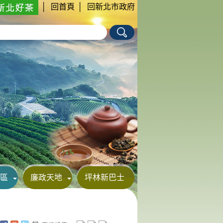
│
回首頁
│
回新北市政府
區
廉政天地
坪林新巴士