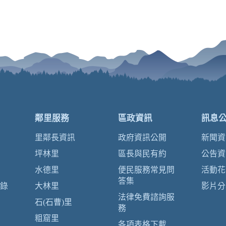
鄰里服務
區政資訊
訊息
里鄰長資訊
政府資訊公開
新聞資
坪林里
區長與民有約
公告資
水德里
便民服務常見問
活動花
答集
錄
大林里
影片分
法律免費諮詢服
石(石曹)里
務
粗窟里
各項表格下載