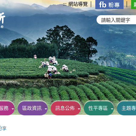
:::
網站導覽
│
│
服務
區政資訊
訊息公佈
性平專區
主題專
分享