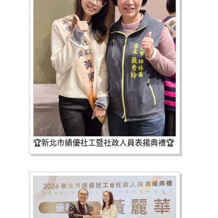
🏆新北市績優社工暨社政人員表揚典禮🏆