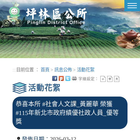
進入內容區塊
Tog
nav
:::
目前位置 ：
首頁
>
訊息公佈
>
活動花絮
字級設定：
活動花絮
恭喜本所 #社會人文課_黃麗華 榮獲
#115年新北市政府績優社政人員_優等
獎
發佈日期：
2026-03-12