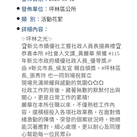
發佈單位：
坪林區公所
類 別：
活動花絮
詳細內容：
✨坪林之光✨
🏆新北市績優社工暨社政人員表揚典禮🏆
恭喜本所 #社會人文課_黃麗華 榮獲 #115
年新北市政府績優社政人員_優等獎🎉
由 #新北市長_侯友宜 親自頒獎，#坪林區
長_張秀玲 也一同到場祝賀👏
現場充滿榮耀與感動的氛圍💞💞💞
社政工作的背後，藏著無數的默默付出與
關心，更是日常工作的累積!
麗華在本所任職以來，不僅熟稔工作內
容，還積極投入各項社政業務，在面對情
緒激動的陳情、突發的個案狀況時，她總
能沉著應對、細心處理，更以耐心及同理
心幫助每一位民眾👍