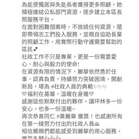
為能使獨居與失能長者獲得更多照顧，她
積極連結公私部門資源，逐步建立本區長
照服務平台。
在面對困難個案時，不放過任何資源，隨
即帶領志工們投入服務，並親自協助長輩
的照顧工作，用實際行動守護需要幫助的
區民💕
社政工作不只是專業，更是一份需要愛
心、耐心與毅力的使命!
在資源有限的情況下，麗華依然勇於任
事、認真負責，持續努力突破困境、開創
新局，堪為 #社政人員的典範✨✨✨
💛福利在基層，溫暖在身邊💛
感謝這些默默付出的夥伴，讓坪林多一份
安心，也多一份溫暖~
再次恭喜同仁 #黃麗華 獲獎！也感謝所有
在第一線努力付出的社政人員🙏
相信鄉親們都能感受到麗華的用心服務，
實至名歸👍👍👍