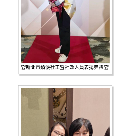
🏆新北市績優社工暨社政人員表揚典禮🏆