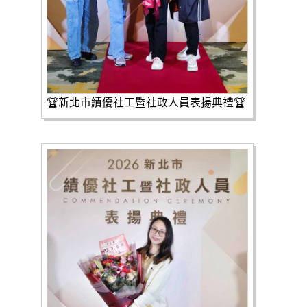
🏆新北市績優社工暨社政人員表揚典禮🏆