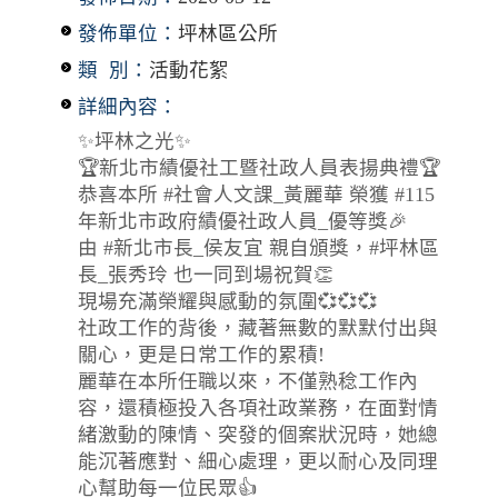
發佈單位：
坪林區公所
類 別：
活動花絮
詳細內容：
✨坪林之光✨
🏆新北市績優社工暨社政人員表揚典禮🏆
恭喜本所 #社會人文課_黃麗華 榮獲 #115
年新北市政府績優社政人員_優等獎🎉
由 #新北市長_侯友宜 親自頒獎，#坪林區
長_張秀玲 也一同到場祝賀👏
現場充滿榮耀與感動的氛圍💞💞💞
社政工作的背後，藏著無數的默默付出與
關心，更是日常工作的累積!
麗華在本所任職以來，不僅熟稔工作內
容，還積極投入各項社政業務，在面對情
緒激動的陳情、突發的個案狀況時，她總
能沉著應對、細心處理，更以耐心及同理
心幫助每一位民眾👍