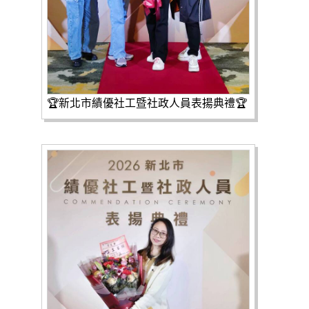
🏆新北市績優社工暨社政人員表揚典禮🏆