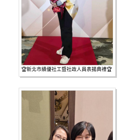
🏆新北市績優社工暨社政人員表揚典禮🏆