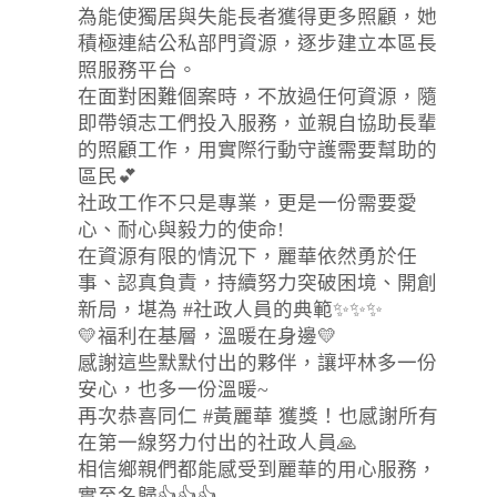
為能使獨居與失能長者獲得更多照顧，她
積極連結公私部門資源，逐步建立本區長
照服務平台。
在面對困難個案時，不放過任何資源，隨
即帶領志工們投入服務，並親自協助長輩
的照顧工作，用實際行動守護需要幫助的
區民💕
社政工作不只是專業，更是一份需要愛
心、耐心與毅力的使命!
在資源有限的情況下，麗華依然勇於任
事、認真負責，持續努力突破困境、開創
新局，堪為 #社政人員的典範✨✨✨
💛福利在基層，溫暖在身邊💛
感謝這些默默付出的夥伴，讓坪林多一份
安心，也多一份溫暖~
再次恭喜同仁 #黃麗華 獲獎！也感謝所有
在第一線努力付出的社政人員🙏
相信鄉親們都能感受到麗華的用心服務，
實至名歸👍👍👍