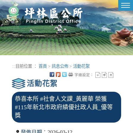
進入內容區塊
Tog
nav
:::
目前位置 ：
首頁
>
訊息公佈
>
活動花絮
字級設定：
活動花絮
恭喜本所 #社會人文課_黃麗華 榮獲
#115年新北市政府績優社政人員_優等
獎
發佈日期：
2026-03-12