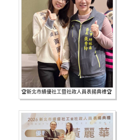
🏆新北市績優社工暨社政人員表揚典禮🏆