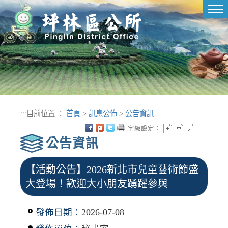
進入內容區塊
Tog
nav
:::
目前位置 ：
首頁
>
訊息公佈
>
公告資訊
字級設定：
公告資訊
【活動公告】2026新北市兒童藝術節盛
大登場！歡迎大小朋友踴躍參與
發佈日期：
2026-07-08