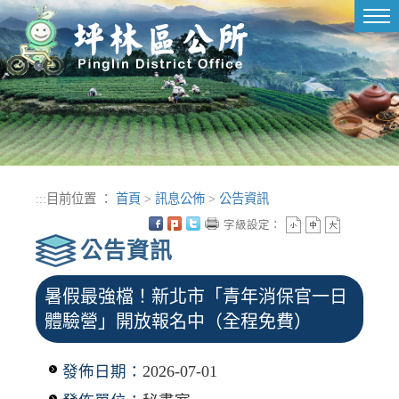
進入內容區塊
Tog
nav
:::
目前位置 ：
首頁
>
訊息公佈
>
公告資訊
字級設定：
公告資訊
暑假最強檔！新北市「青年消保官一日
體驗營」開放報名中（全程免費）
發佈日期：
2026-07-01