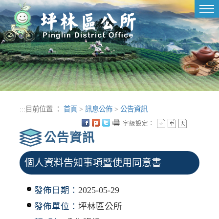
進入內容區塊
Tog
nav
:::
目前位置 ：
首頁
>
訊息公佈
>
公告資訊
字級設定：
公告資訊
個人資料告知事項暨使用同意書
發佈日期：
2025-05-29
發佈單位：
坪林區公所