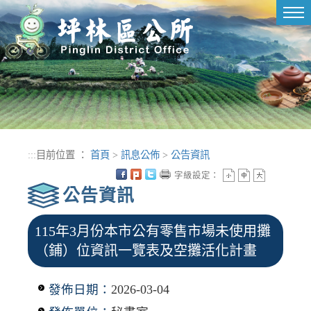
進入內容區塊
Tog
nav
:::
目前位置 ：
首頁
>
訊息公佈
>
公告資訊
字級設定：
公告資訊
115年3月份本市公有零售市場未使用攤
（鋪）位資訊一覽表及空攤活化計畫
發佈日期：
2026-03-04