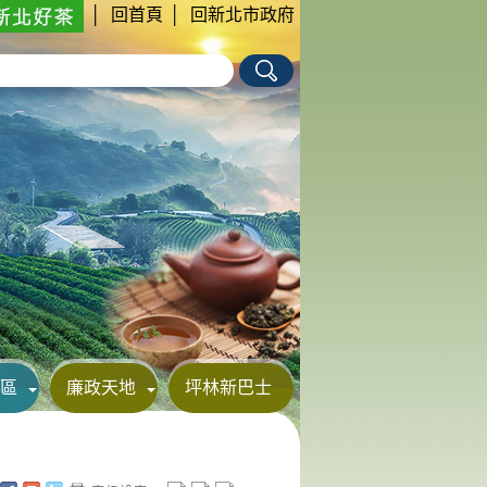
│
回首頁
│
回新北市政府
區
廉政天地
坪林新巴士