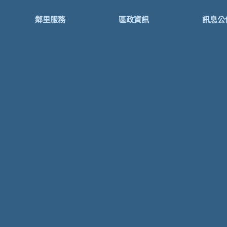
鄰里服務
區政資訊
訊息公
里鄰長資訊
政府資訊公開
新聞資
坪林里
區長與民有約
公告資
水德里
便民服務常見問答
活動花
集
錄
大林里
影片分
法律免費諮詢服務
石(石曹)里
各項表格下載
粗窟里
活動行事曆
上德里
福利補助自己查
漁光里
意見信箱
申辦e服務
活動中心場地租借
主題專
防災專