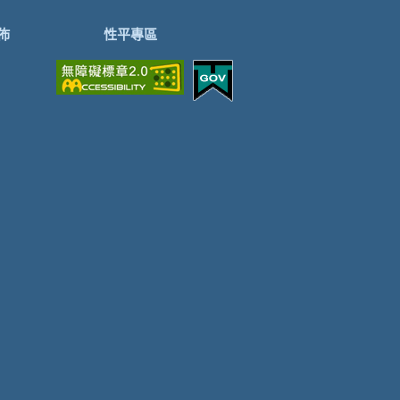
佈
性平專區
訊
性平專區
訊
性別報報
絮
性別大使
享
性別主流化實施計
劃
相關網站
相關法規
性騷擾申訴管道
宣導成果亮點
性平意識培力成果
區
廉政天地
區
公職人員及關係人