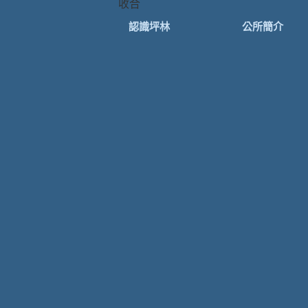
收合
認識坪林
公所簡介
歷史沿革
區長專欄
行政中心圖
組織架構圖
行政區劃分
業務職掌
地理位置
承辦業務通訊
歷屆首長及其任期
各機關通訊錄
新北市民選公職人
員
坪林刊物
景點、名勝古蹟介
紹