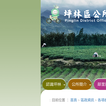
進入內容區塊
認識坪林
公所簡介
鄰里
:::
目前位置 ：
首頁
>
區政資訊
>
各項