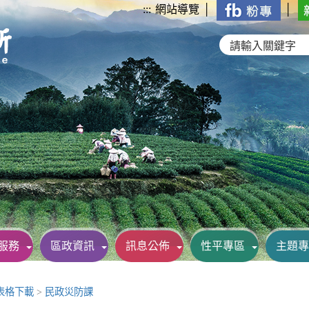
:::
網站導覽
│
│
服務
區政資訊
訊息公佈
性平專區
主題專
表格下載
>
民政災防課