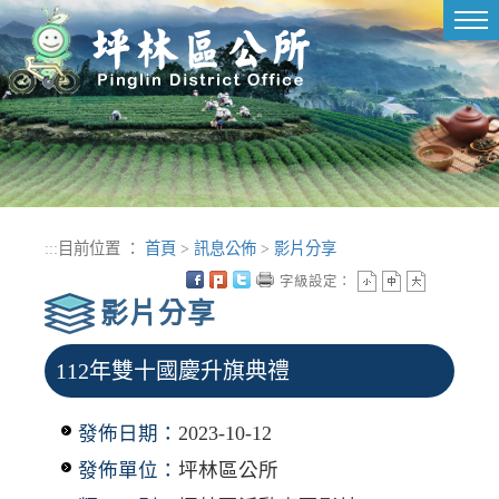
進入內容區塊
Tog
nav
:::
目前位置 ：
首頁
>
訊息公佈
>
影片分享
字級設定：
影片分享
112年雙十國慶升旗典禮
發佈日期：
2023-10-12
發佈單位：
坪林區公所