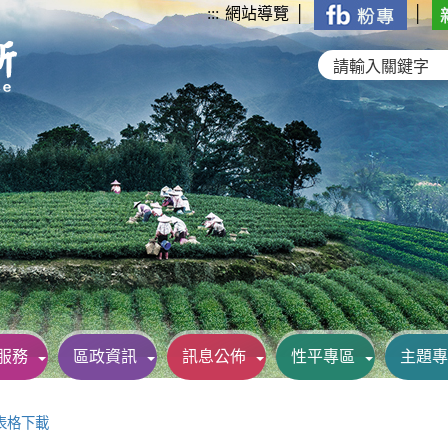
:::
網站導覽
│
│
服務
區政資訊
訊息公佈
性平專區
主題專
表格下載