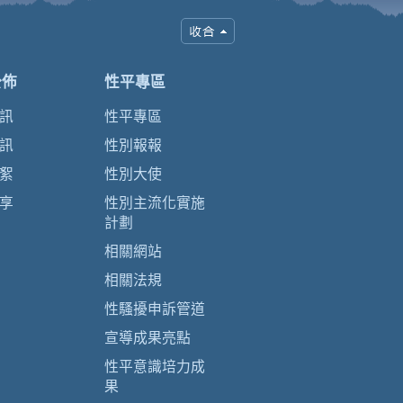
公佈
性平專區
訊
性平專區
訊
性別報報
絮
性別大使
享
性別主流化實施
計劃
相關網站
相關法規
性騷擾申訴管道
宣導成果亮點
性平意識培力成
果