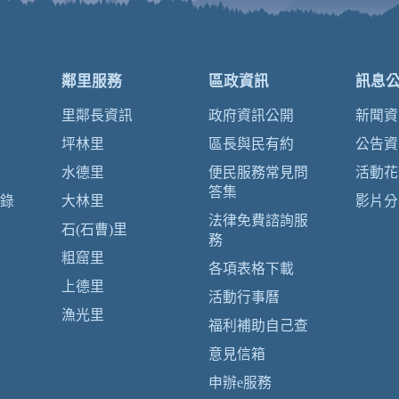
鄰里服務
區政資訊
訊息
里鄰長資訊
政府資訊公開
新聞資
坪林里
區長與民有約
公告資
水德里
便民服務常見問
活動花
答集
錄
大林里
影片分
法律免費諮詢服
石(石曹)里
務
粗窟里
各項表格下載
上德里
活動行事曆
漁光里
福利補助自己查
意見信箱
申辦e服務