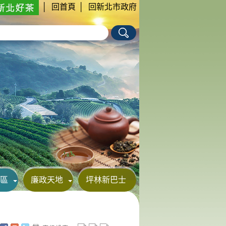
│
回首頁
│
回新北市政府
區
廉政天地
坪林新巴士