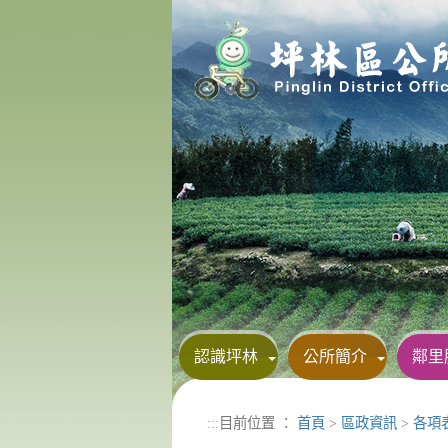
進入內容區塊
認識坪林
公所簡介
鄰里
:::
目前位置 ：
首頁
>
區政資訊
>
各項