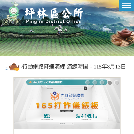
進入內容區塊
Tog
nav
）演習】-行動網路降速演練 演練時間：115年8月13
:::
1
2
3
4
5