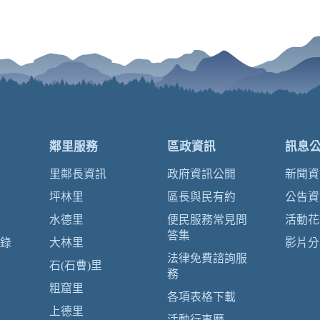
鄰里服務
區政資訊
訊息
里鄰長資訊
政府資訊公開
新聞資
坪林里
區長與民有約
公告資
水德里
便民服務常見問
活動花
答集
錄
大林里
影片分
法律免費諮詢服
石(石曹)里
務
粗窟里
各項表格下載
上德里
活動行事曆