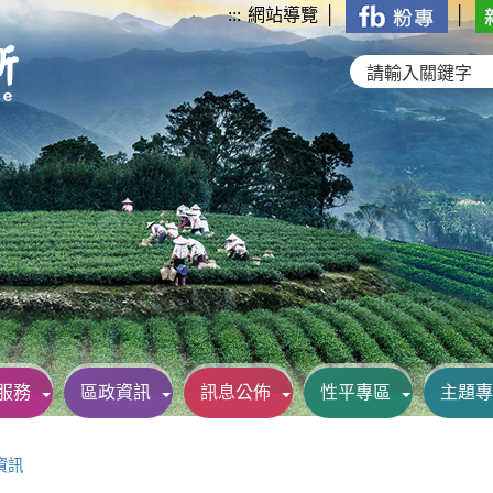
:::
網站導覽
│
│
服務
區政資訊
訊息公佈
性平專區
主題專
資訊