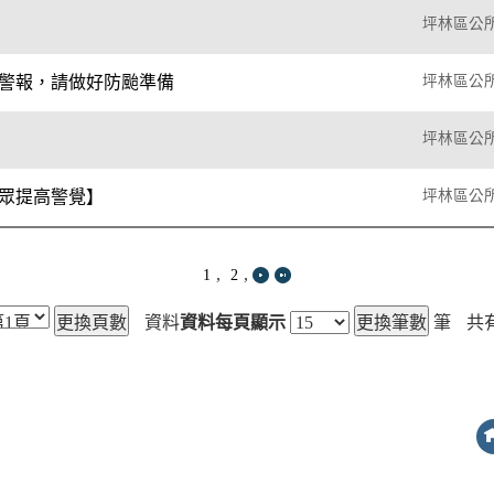
坪林區公
警報，請做好防颱準備
坪林區公
坪林區公
眾提高警覺】
坪林區公
,
,
1
2
資料
資料每頁顯示
筆
共