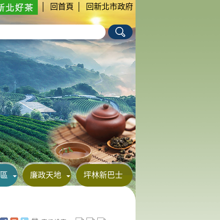
│
回首頁
│
回新北市政府
區
廉政天地
坪林新巴士