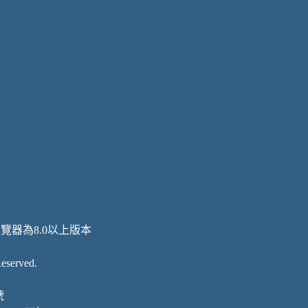
瀏覽器為8.0以上版本
served.
號