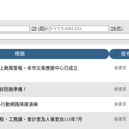
(起)~
(迄)
標題
發
上颱風警報，本市災害應變中心已成立
秘書室
好防颱準備！
秘書室
】-行動網路降速演練
秘書室
，工務課、會計室及人事室自115年7月
秘書室