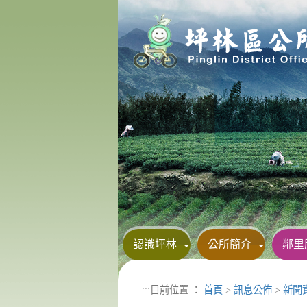
進入內容區塊
認識坪林
公所簡介
鄰里
:::
目前位置 ：
首頁
>
訊息公佈
>
新聞