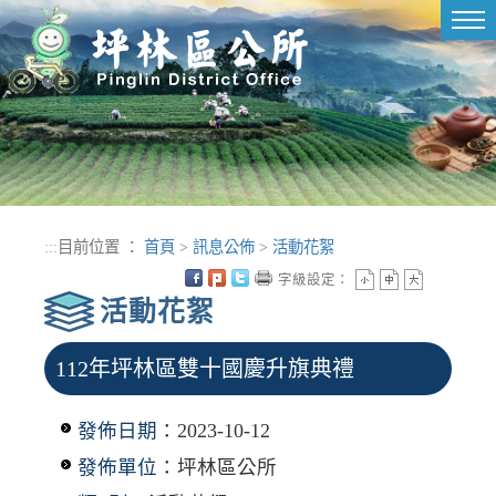
進入內容區塊
Tog
nav
:::
目前位置 ：
首頁
>
訊息公佈
>
活動花絮
字級設定：
活動花絮
112年坪林區雙十國慶升旗典禮
發佈日期：
2023-10-12
發佈單位：
坪林區公所