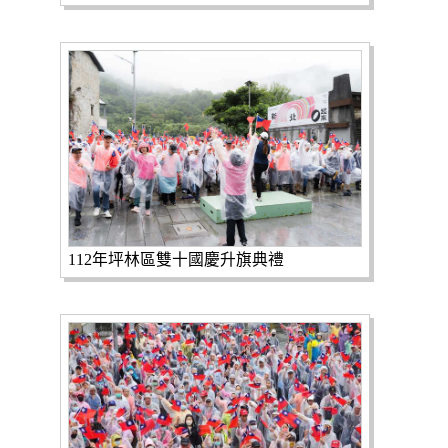
112年坪林區雙十國慶升旗典禮