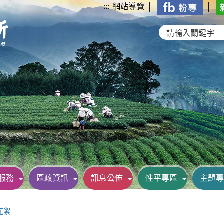
:::
網站導覽
│
│
服務
區政資訊
訊息公佈
性平專區
主題專
花絮