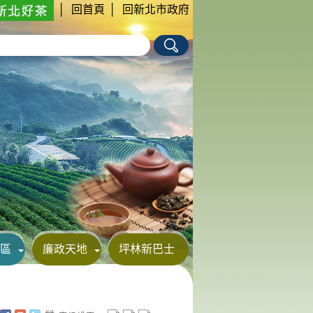
│
回首頁
│
回新北市政府
區
廉政天地
坪林新巴士