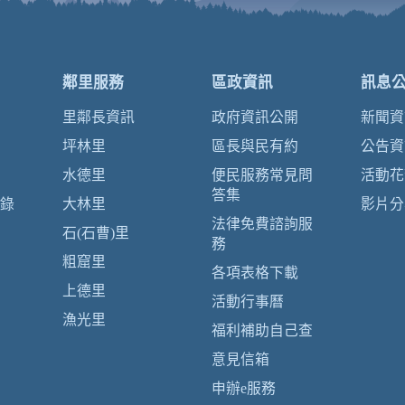
鄰里服務
區政資訊
訊息
里鄰長資訊
政府資訊公開
新聞資
坪林里
區長與民有約
公告資
水德里
便民服務常見問
活動花
答集
錄
大林里
影片分
法律免費諮詢服
石(石曹)里
務
粗窟里
各項表格下載
上德里
活動行事曆
漁光里
福利補助自己查
意見信箱
申辦e服務