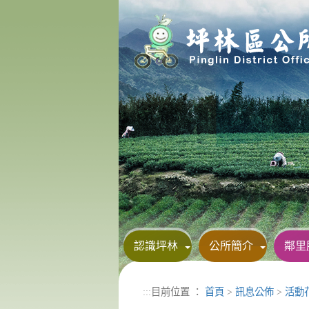
進入內容區塊
認識坪林
公所簡介
鄰里
:::
目前位置 ：
首頁
>
訊息公佈
>
活動