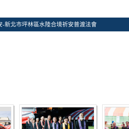
》安-新北市坪林區水陸合境祈安普渡法會