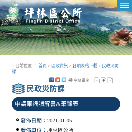
進入內容區塊
Tog
nav
:::
目前位置 ：
首頁
>
區政資訊
>
各項表格下載
>
民政災防
課
字級設定：
民政災防課
申請車禍調解書&筆錄表
發佈日期：
2021-01-05
發佈單位：
坪林區公所