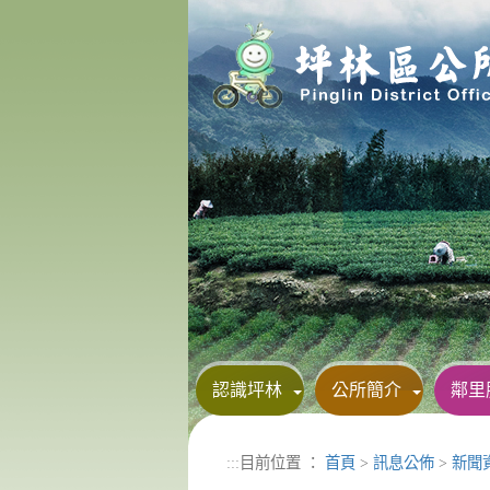
進入內容區塊
認識坪林
公所簡介
鄰里
:::
目前位置 ：
首頁
>
訊息公佈
>
新聞