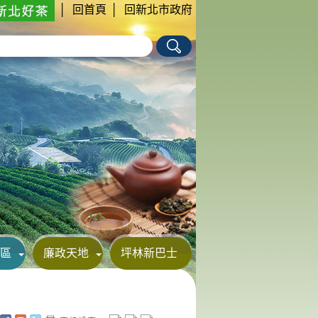
│
回首頁
│
回新北市政府
區
廉政天地
坪林新巴士