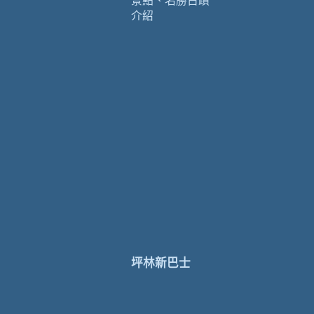
景點、名勝古蹟
介紹
坪林新巴士