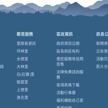
鄰里服務
區政資訊
訊息
里鄰長資訊
政府資訊公開
新聞資
坪林里
區長與民有約
公告資
水德里
便民服務常見問
活動花
答集
錄
大林里
影片分
法律免費諮詢服
石(石曹)里
務
粗窟里
各項表格下載
上德里
活動行事曆
漁光里
福利補助自己查