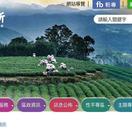
:::
網站導覽
│
│
服務
區政資訊
訊息公佈
性平專區
主題專
資訊