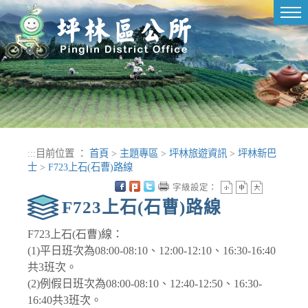
進入內容區塊
Tog
nav
:::
目前位置 ：
首頁
>
主題專區
>
坪林旅遊資訊
>
坪林新巴
士
>
F723上石(石曹)路線
字級設定：
F723上石(石曹)路線
F723上石(石曹)線：
(1)平日班次為08:00-08:10、12:00-12:10、16:30-16:40
共3班次。
(2)例假日班次為08:00-08:10、12:40-12:50、16:30-
16:40共3班次。