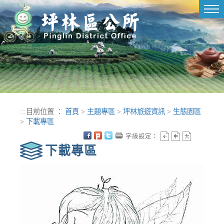
進入內容區塊
Tog
nav
:::
目前位置 ：
首頁
>
主題專區
>
坪林旅遊資訊
>
生態園區
>
下載專區
字級設定：
下載專區