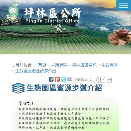
進入內容區塊
Tog
nav
:::
目前位置 ：
首頁
>
主題專區
>
坪林旅遊資訊
>
生態園區
>
生態園區蜜源步道介紹
字級設定：
生態園區蜜源步道介紹