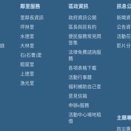
鄰里服務
區政資訊
訊息
里鄰長資訊
政府資訊公開
新聞資
坪林里
區長與民有約
公告資
水德里
便民服務常見問
活動花
答集
錄
大林里
影片分
法律免費諮詢服
石(石曹)里
務
粗窟里
各項表格下載
上德里
活動行事曆
漁光里
福利補助自己查
意見信箱
申辦e服務
活動中心場地租
主題
借
防災專