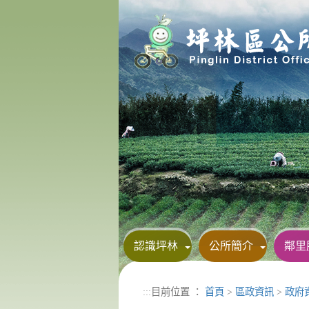
進入內容區塊
認識坪林
公所簡介
鄰里
:::
目前位置 ：
首頁
>
區政資訊
>
政府