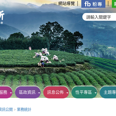
:::
網站導覽
│
│
服務
區政資訊
訊息公佈
性平專區
主題專
資訊公開
>
業務統計