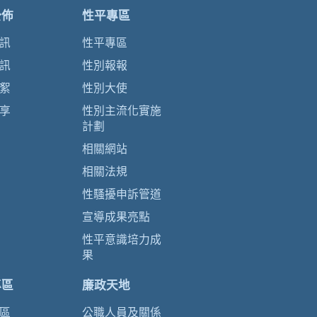
公佈
性平專區
訊
性平專區
訊
性別報報
絮
性別大使
享
性別主流化實施
計劃
相關網站
相關法規
性騷擾申訴管道
宣導成果亮點
性平意識培力成
果
專區
廉政天地
區
公職人員及關係