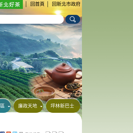
│
回首頁
│
回新北市政府
區
廉政天地
坪林新巴士