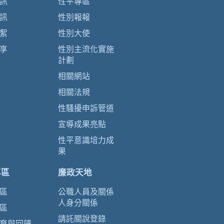
訊
性平專區
訊
性別報報
絮
性別大使
享
性別主流化實施
計劃
相關網站
相關法規
性騷擾申訴管道
宣導成果亮點
性平意識培力成
果
專區
廉政天地
區
公職人員及關係
人身分關係
區
請託關說登錄
育與回饋