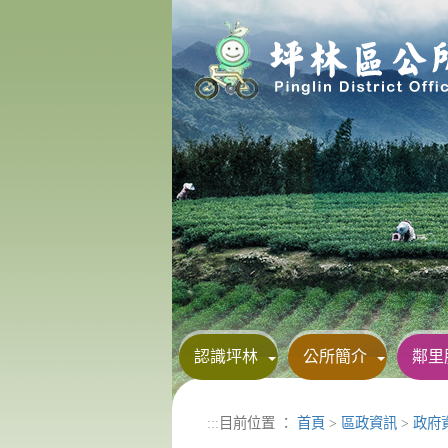
進入內容區塊
認識坪林
公所簡介
鄰里
:::
目前位置 ：
首頁
>
區政資訊
>
政府