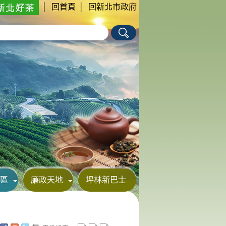
│
回首頁
│
回新北市政府
區
廉政天地
坪林新巴士