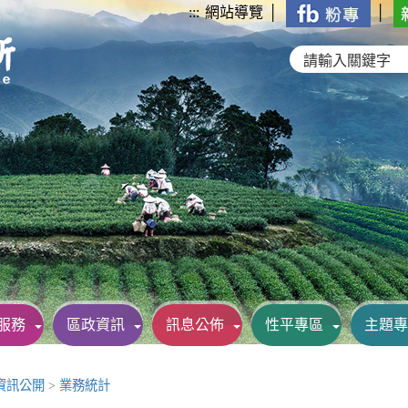
:::
網站導覽
│
│
服務
區政資訊
訊息公佈
性平專區
主題專
資訊公開
>
業務統計