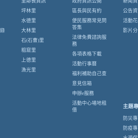
里鄰長資訊
政府資訊公開
新聞資
坪林里
區長與民有約
公告資
水德里
便民服務常見問
活動花
答集
錄
大林里
影片分
法律免費諮詢服
石(石曹)里
務
粗窟里
各項表格下載
上德里
活動行事曆
漁光里
福利補助自己查
意見信箱
申辦e服務
活動中心場地租
主題
借
防災專
防疫專
水源保