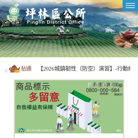
進入內容區塊
Tog
nav
災訊 E 點通
【2026城鎮韌性（防空）演習】-行動網路
:::
1
2
3
4
5