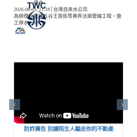
停水
2026-08-03, 11:18│台灣自來水公司
為辦理三重區五谷王南街等巷弄汰換管線工程，施
工停水
more...
防詐廣告 別讓陌生人騙走你的不動產
享